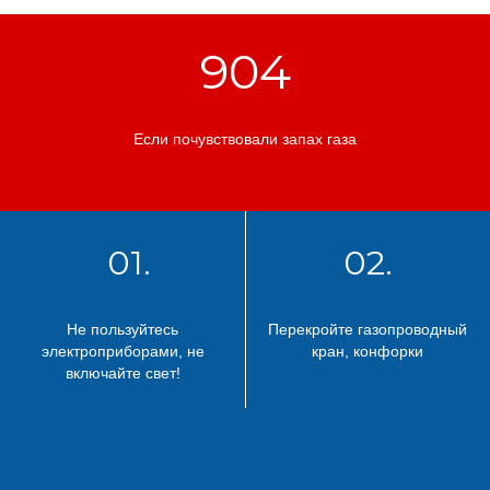
904
Если почувствовали запах газа
01.
02.
Не пользуйтесь
Перекройте газопроводный
электроприборами, не
кран, конфорки
включайте свет!