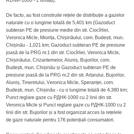
RDNK-1000 - 2 unități).
De facto, au fost construite rețele de distribuție а gazelor
naturale cu о lungime totală de 5,401 km (Gazoduct
subteran РЕ de presiune medie din str. Ciocîrliei,
Vеroniса Micle, Miorița, Chișinăului, com. Budești, mun.
Сhișinău - 1,021 km; Gazoduct subteran РЕ de presiune
joasă de la PRG nr.1 din str. Ciocîrliei, Veronica Micle,
Chișinăului, Crizantemelor, Aluniș, Bujorilor, com.
Budești, mun. Chișinău și Gazoduct subteran РЕ de
presiune joasă de la PRG nr.2 din str. Arțarului, Bujorilor,
Aluniș, Tineretului, Vеrоniса Micle, Speranței, com.
Budești, mun. Chișinău - cu о lungime totală de 4,380 km;
Punct reglare gaze cu РДНК-1000 cu 2 linii din str.
Veronica Micle și Punct rеglаrе gaze сu РДНК-1000 cu 2
linii din str. Bujorilor și а fost organizat acces la rețelele
de gaze naturale pentru 176 potențiali consumatori.