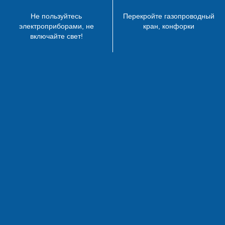
Не пользуйтесь
Перекройте газопроводный
электроприборами, не
кран, конфорки
включайте свет!