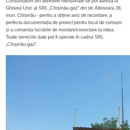
Consumatorii din adresele menționate se pot adresa la
Ghișeul Unic al SRL „Chișinău-gaz” din str. Albișoara 38,
mun. Chișinău - pentru а obține aviz de racordare, а
perfecta documentația de proiect pentru locul de consum
și а comanda lucrările de montare/соnесtаrе la rețea.
Toate serviciile date pot fi operate în cadrul SRL
„Chișinău-gaz”.