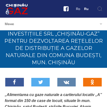
Ro
Ru
Меню
INVESTIȚIILE SRL „CHIȘINĂU-GAZ”
PENTRU DEZVOLTAREA REȚELELOR
DE DISTRIBUȚIE A GAZELOR
NATURALE DIN COMUNA BUDEȘTI,
MUN. CHIȘINĂU
„Alimentarea сu gaze nаturаlе а саrtiеrului locativ „А”
format din 150 de case de locuit, situate în mun.
Сhișinău, satul Budești, străzile Bucuriei, Aluniș,