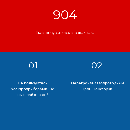
904
Если почувствовали запах газа
01.
02.
Не пользуйтесь
Перекройте газопроводный
электроприборами, не
кран, конфорки
включайте свет!