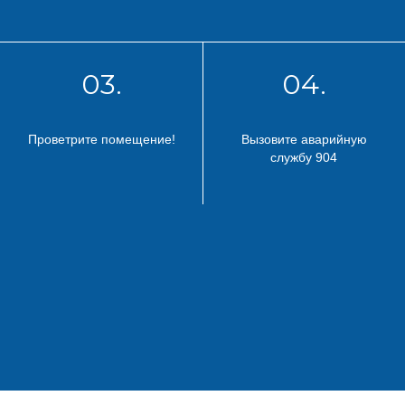
03.
04.
Проветрите помещение!
Вызовите аварийную
службу 904