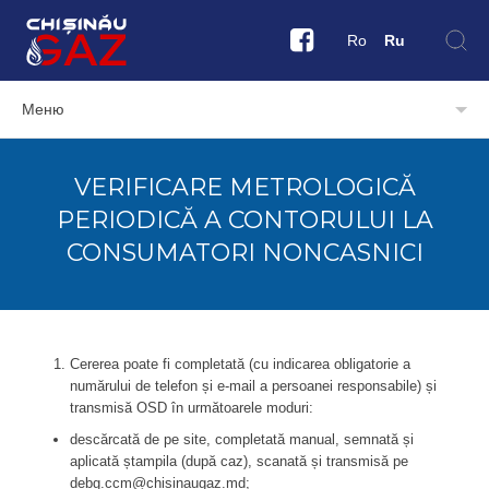
Ro
Ru
Меню
VERIFICARE METROLOGICĂ
PERIODICĂ A CONTORULUI LA
CONSUMATORI NONCASNICI
Cererea poate fi completată (cu indicarea obligatorie a
numărului de telefon și e-mail a persoanei responsabile) și
transmisă OSD în următoarele moduri:
descărcată de pe site, completată manual, semnată și
aplicată ștampila (după caz), scanată și transmisă pe
debg.ccm@chisinaugaz.md;