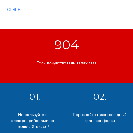
CERERE
904
Если почувствовали запах газа
01.
02.
Не пользуйтесь
Перекройте газопроводный
электроприборами, не
кран, конфорки
включайте свет!