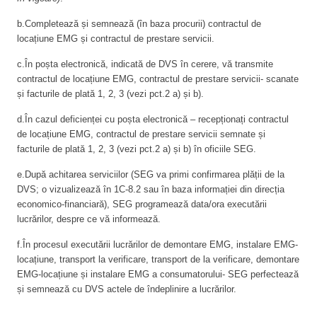
b.Completează și semnează (în baza procurii) contractul de
locațiune EMG și contractul de prestare servicii.
c.În poșta electronică, indicată de DVS în cerere, vă transmite
contractul de locațiune EMG, contractul de prestare servicii- scanate
și facturile de plată 1, 2, 3 (vezi pct.2 a) și b).
d.În cazul deficienței cu poșta electronică – recepționați contractul
de locațiune EMG, contractul de prestare servicii semnate și
facturile de plată 1, 2, 3 (vezi pct.2 a) și b) în oficiile SEG.
e.După achitarea serviciilor (SEG va primi confirmarea plății de la
DVS; o vizualizează în 1C-8.2 sau în baza informației din direcția
economico-financiară), SEG programează data/ora executării
lucrărilor, despre ce vă informează.
f.În procesul executării lucrărilor de demontare EMG, instalare EMG-
locațiune, transport la verificare, transport de la verificare, demontare
EMG-locațiune și instalare EMG a consumatorului- SEG perfectează
și semnează cu DVS actele de îndeplinire a lucrărilor.