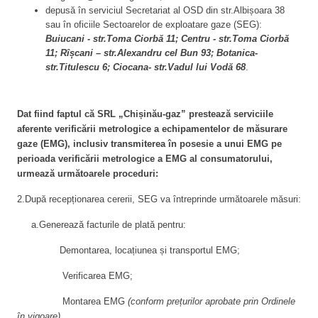
depusă în serviciul Secretariat al OSD din str.Albișoara 38
sau în oficiile Sectoarelor de exploatare gaze (SEG):
Buiucani - str.Toma Ciorbă 11; Centru - str.Toma Ciorbă
11; Rîșcani – str.Alexandru cel Bun 93; Botanica-
str.Titulescu 6; Ciocana- str.Vadul lui Vodă 68
.
Dat fiind faptul că SRL „Chișinău-gaz” prestează serviciile
aferente verificării metrologice a echipamentelor de măsurare
gaze (EMG), inclusiv transmiterea în posesie a unui EMG pe
perioada verificării metrologice a EMG al consumatorului,
urmează următoarele proceduri:
2.După recepționarea cererii, SEG va întreprinde următoarele măsuri:
a.Generează facturile de plată pentru:
Demontarea, locațiunea și transportul EMG;
Verificarea EMG;
Montarea EMG
(conform prețurilor aprobate prin Ordinele
în vigoare)
.