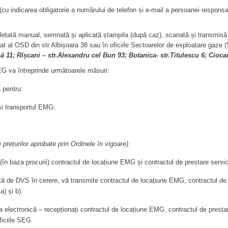
(cu indicarea obligatorie a numărului de telefon și e-mail a persoanei respons
letată manual, semnată și aplicată ștampila (după caz), scanată și transm
iat al OSD din str.Albișoara 38 sau în oficiile Sectoarelor de exploatare gaze
ă 11; Rîșcani – str.Alexandru cel Bun 93; Botanica- str.Titulescu 6; Cioca
EG va întreprinde următoarele măsuri:
pentru:
ransportul EMG;
prețurilor aprobate prin Ordinele în vigoare)
.
a procurii) contractul de locațiune EMG și contractul de prestare servici
e DVS în cerere, vă transmite contractul de locațiune EMG, contractul de pr
a) și b).
ectronică – recepționați contractul de locațiune EMG, contractul de prestare
oficiile SEG.