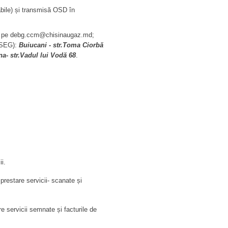
abile) și transmisă OSD în
isă pe debg.ccm@chisinaugaz.md;
 (SEG):
Buiucani - str.Toma Ciorbă
na- str.Vadul lui Vodă 68
.
i.
estare servicii- scanate și
 servicii semnate și facturile de