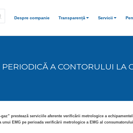
Despre companie
Transparență
Servicii
Pen
 PERIODICĂ A CONTORULUI LA
u-gaz” prestează serviciile aferente verificării metrologice a echipament
 a unui EMG pe perioada verificării metrologice a EMG al consumatorulu