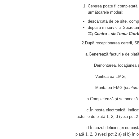
Cererea poate fi completată 
următoarele moduri:
descărcată de pe site, comp
depusă în serviciul Secretar
11; Centru - str.Toma Ciorb
2.După recepționarea cererii, S
a.Generează facturile de plată 
Demontarea, locațiunea și t
Verificarea EMG;
Montarea EMG
(conform 
b.Completează și semnează (în baz
c.În poșta electronică, indicată d
facturile de plată 1, 2, 3 (vezi pct.2 
d.În cazul deficienței cu poșta el
plată 1, 2, 3 (vezi pct.2 a) și b) în 