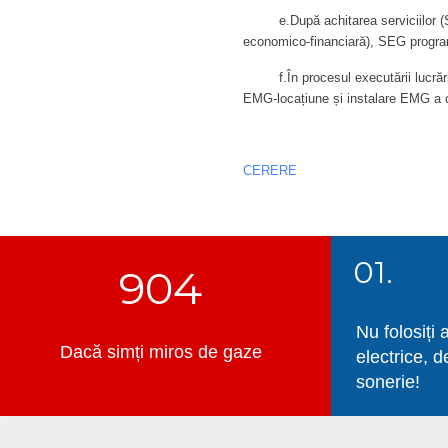
e.După achitarea serviciilor (SEG 
economico-financiară), SEG program
f.În procesul executării lucrărilo
EMG-locațiune și instalare EMG a c
CERERE
01.
904
Nu folosiți 
Dacă simți miros de gaze
electrice, d
sonerie!