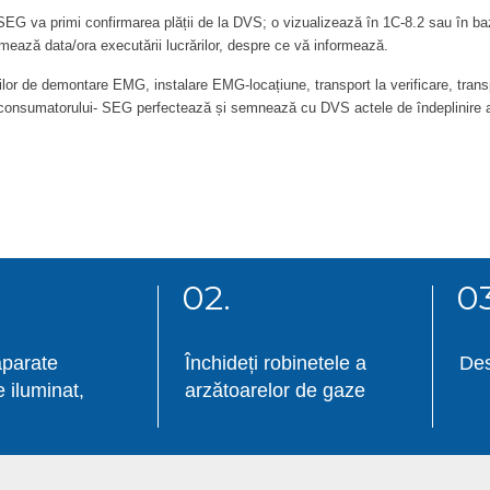
va primi confirmarea plății de la DVS; o vizualizează în 1C-8.2 sau în baza
ează data/ora executării lucrărilor, despre ce vă informează.
r de demontare EMG, instalare EMG-locațiune, transport la verificare, transp
onsumatorului- SEG perfectează și semnează cu DVS actele de îndeplinire a l
02.
03
aparate
Închideți robinetele a
Des
e iluminat,
arzătoarelor de gaze