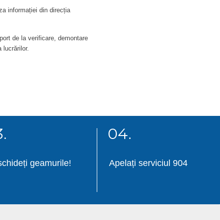
 informației din direcția
ort de la verificare, demontare
ucrărilor.
.
04.
chideți geamurile!
Apelați serviciul 904