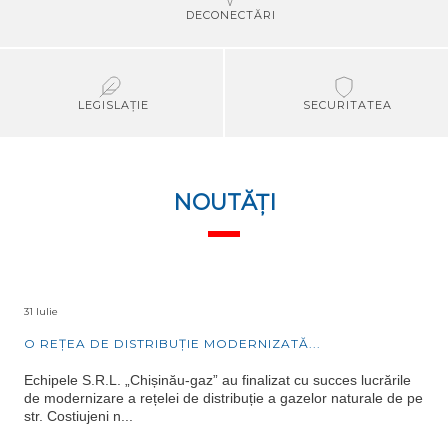
DECONECTĂRI
LEGISLAȚIE
SECURITATEA
NOUTĂȚI
31 Iulie
O REȚEA DE DISTRIBUȚIE MODERNIZATĂ...
Echipele S.R.L. „Chișinău-gaz” au finalizat cu succes lucrările
de modernizare a rețelei de distribuție a gazelor naturale de pe
str. Costiujeni n...