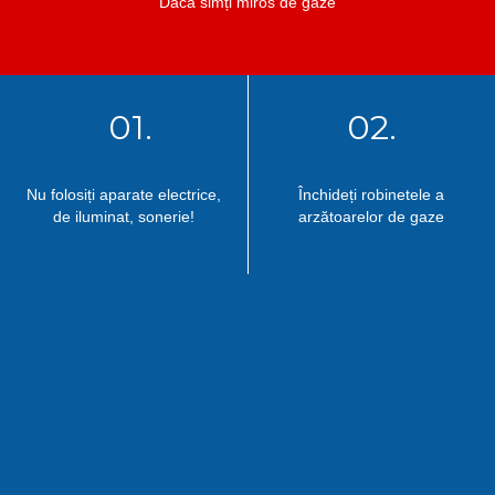
Dacă simți miros de gaze
01.
02.
Nu folosiți aparate electrice,
Închideți robinetele a
de iluminat, sonerie!
arzătoarelor de gaze