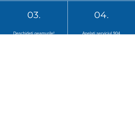
03.
04.
Deschideți geamurile!
Apelați serviciul 904