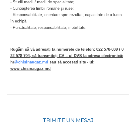
- Studii medii / medii de specialitate;
- Cunoaşterea limbii române şi ruse;
- Responsabilitate, orientare spre rezultat, capacitate de a lucra
în echipă;
- Punctualitate, responsabilitate, mobilitate.
Rugăm să vă adresați la numerele de telefon: 022 578-039 / 0
22 578 704, să transmiteți CV – ul DVS la adresa electronică:
hr
@chisinaugaz.md
sau să accesați site - ul
:
www
.chisinaugaz.md
TRIMITE UN MESAJ