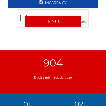
ÎNCARCĂ CV
TRIMITE
904
Dacă simți miros de gaze
01.
02.