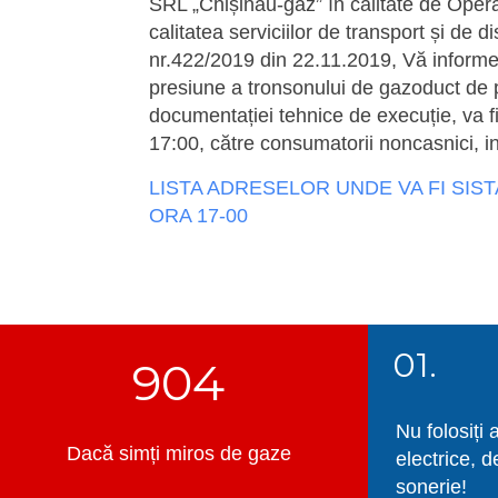
SRL „Chișinău-gaz” în calitate de Operat
calitatea serviciilor de transport și de 
nr.422/2019 din 22.11.2019, Vă informea
presiune a tronsonului de gazoduct de 
documentației tehnice de execuție, va fi
17:00, către consumatorii noncasnici, in
LISTA ADRESELOR UNDE VA FI SIST
ORA 17-00
01.
904
Nu folosiți 
Dacă simți miros de gaze
electrice, d
sonerie!