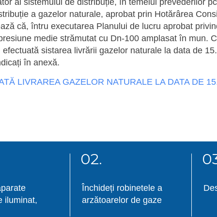
or al sistemului de distribuție, în temeiul prevederilor pc
distribuție a gazelor naturale, aprobat prin Hotărârea Cons
ză că, întru executarea Planului de lucru aprobat privin
presiune medie strămutat cu Dn-100 amplasat în mun. Chi
 efectuată sistarea livrării gazelor naturale la data de 1
dicați în anexă.
ATĂ LIVRAREA GAZELOR NATURALE LA DATA DE 15.0
02.
03
aparate
Închideți robinetele a
Des
e iluminat,
arzătoarelor de gaze