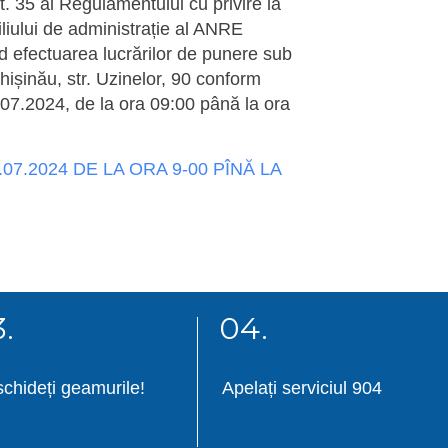
t. 35 al Regulamentului cu privire la
iliului de administrație al ANRE
d efectuarea lucrărilor de punere sub
șinău, str. Uzinelor, 90 conform
5.07.2024, de la ora 09:00 până la ora
7.2024 DE LA ORA 9-00 PÎNĂ LA
.
04.
chideți geamurile!
Apelați serviciul 904