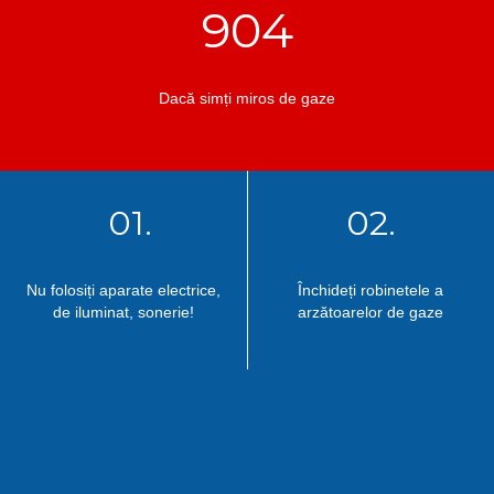
904
Dacă simți miros de gaze
01.
02.
Nu folosiți aparate electrice,
Închideți robinetele a
de iluminat, sonerie!
arzătoarelor de gaze