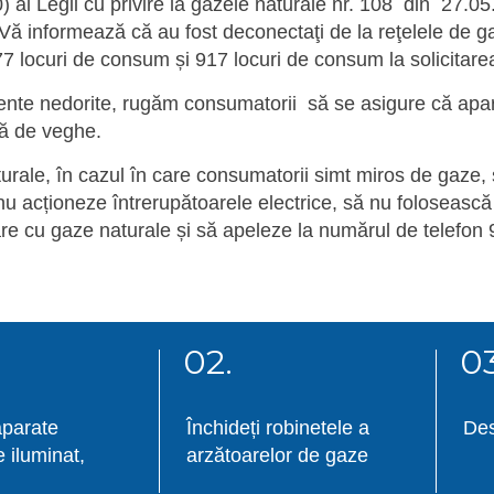
) al Legii cu privire la gazele naturale nr. 108 din 27.0
e Vă informează că au fost deconectaţi de la reţelele de 
7 locuri de consum și 917 locuri de consum la solicitarea
ente nedorite, rugăm consumatorii să se asigure că apar
ră de veghe.
urale, în cazul în care consumatorii simt miros de gaze, 
u acționeze întrerupătoarele electrice, să nu folosească
are cu gaze naturale și să apeleze la numărul de telefon 
02.
03
aparate
Închideți robinetele a
Des
e iluminat,
arzătoarelor de gaze