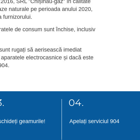
5.2016, SRL ”Chișinău-gaz” în calitate
gaze naturale pe perioada anului 2020,
 furnizorului.
atele de consum sunt închise, inclusiv
sunt rugați să aerisească imediat
 aparatele electrocasnice și dacă este
904.
.
04.
chideți geamurile!
Apelați serviciul 904