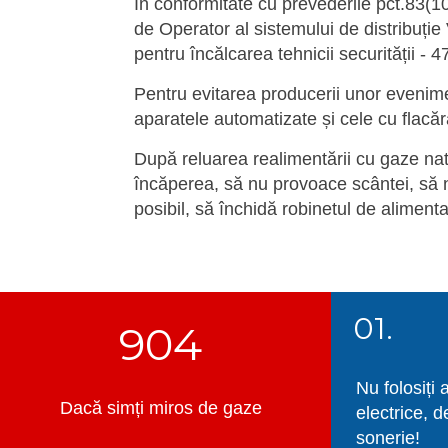
În conformitate cu prevederile pct.83(10
de Operator al sistemului de distribuți
pentru încălcarea tehnicii securității -
47
Pentru evitarea producerii unor evenim
aparatele automatizate și cele cu flacă
După reluarea realimentării cu gaze nat
încăperea, să nu provoace scântei, să n
posibil, să închidă robinetul de aliment
01.
904
Nu folosiți 
Dacă simți miros de gaze
electrice, d
sonerie!