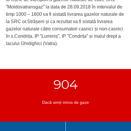
”Moldovatransgaz” la data de 28.09.2018 în intervalul de
timp 1000 – 1600 va fi sistată livrarea gazelor naturale de
la SRC or.Strășeni și ca rezultat va fi sistată livrarea
gazelor naturale către consumatori casnici și non-casnici
în s.Condrița, IP ”Luminiș”, IP ”Condrița” și malul drept a
lacului Ghidighici (Vatra).
904
Dacă simți miros de gaze